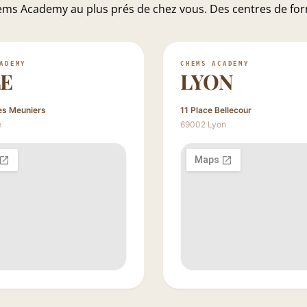
Chems Academy au plus prés de chez vous. Des centres de for
ADEMY
CHEMS ACADEMY
LE
LYON
es Meuniers
11 Place Bellecour
e
69002 Lyon