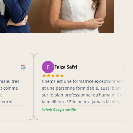
F
D
Faiza Safri
Chems est une formatrice exceptionnelle
Je su
et une personne formidable, aussi bien
Acad
sur le plan professionnel qu’humain. C’est
Chems
la meilleure ! Elle ne m’a jamais lâchée,
et bi
même dans les moments où moi-même
inves
Avis Google vérifié
Avis
j’avais envie d’abandonner. Elle est
compl
passionnée par ce qu’elle fait et le
besoi
transmet avec une énergie et une passion
l’équ