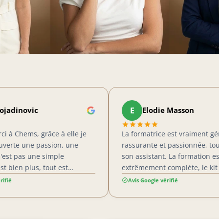
E
ic
Elodie Masson
 grâce à elle je
La formatrice est vraiment géniale, très
 passion, une
rassurante et passionnée, tout comme
une simple
son assistant. La formation est
s, tout est
extrêmement complète, le kit fourni
gnement du début
contient absolument tout ce qu’il faut
Avis Google vérifié
 fallut du beaucoup
pour bien commencer. En plus, nous
 et de persévérance
avons un suivi de 4 mois, donc ce n’est
 afin de décrocher
pas juste deux jours de cours après