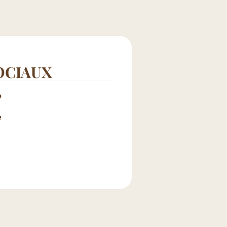
OCIAUX
e
e