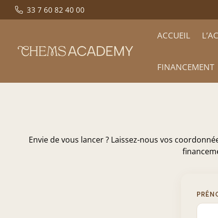
33 7 60 82 40 00
ACCUEIL
L’A
FINANCEMENT
Contact
:
Échangeons
sur
votre
Projet
Envie de vous lancer ? Laissez-nous vos coordonnées
de
Formation
financeme
PRÉN