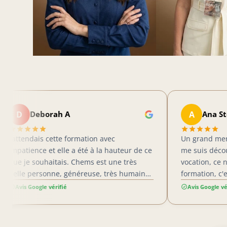
A
eborah A
Ana Stojadinov
ais cette formation avec
Un grand merci à Chems,
ce et elle a été à la hauteur de ce
me suis découverte une
souhaitais. Chems est une très
vocation, ce n'est pas 
ersonne, généreuse, très humaine,
formation, c'est bien plu
fessionnelle. Elle partage
structuré, un accompa
ogle vérifié
Avis Google vérifié
p de ses expériences. J’ai passé 3
jusqu'à la fin !!! Il m'a
erveilleux, appris beaucoup de
de travail, de patience
 C'est une formation très
pour atteindre mon but