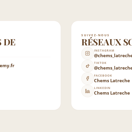
SUIVEZ-NOUS
 DE
RÉSEAUX S
INSTAGRAM
@chems_latrech
TIKTOK
emy.fr
@chems_latrech
FACEBOOK
Chems Latreche
LINKEDIN
Chems Latreche